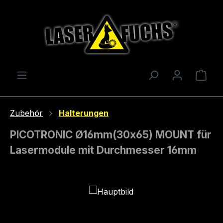
Zum Hauptinhalt springen
Ware
Zubehör
Halterungen
PICOTRONIC Ø16mm(30x65) MOUNT für
Lasermodule mit Durchmesser 16mm
Bildergalerie überspringen