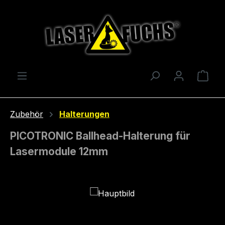
Zum Hauptinhalt springen
Ware
Zubehör
Halterungen
PICOTRONIC Ballhead-Halterung für
Lasermodule 12mm
Bildergalerie überspringen