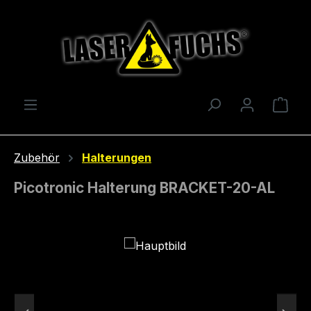
Zum Hauptinhalt springen
Ware
Zubehör
Halterungen
Picotronic Halterung BRACKET-20-AL
Bildergalerie überspringen