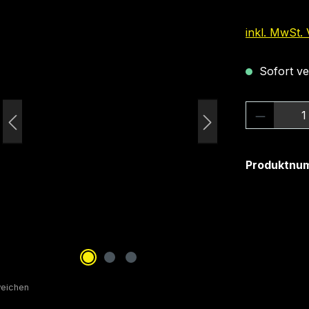
inkl. MwSt.
Sofort ver
Produkt
Produktnu