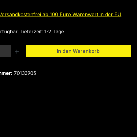
 Versandkostenfrei ab 100 Euro Warenwert in der EU
fügbar, Lieferzeit: 1-2 Tage
 Anzahl: Gib den gewünschten Wert ein 
In den Warenkorb
mmer:
70133905