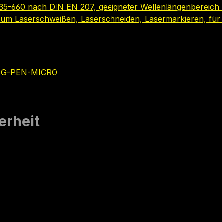
-635-660 nach DIN EN 207, geeigneter Wellenlängenbereich
eld, zum Laserschweißen, Laserschneiden, Lasermarkieren,
ING-PEN-MICRO
erheit