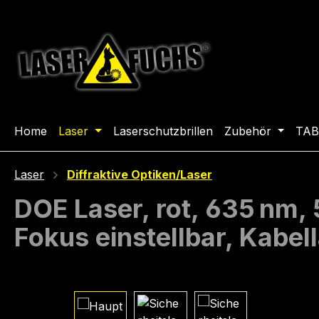
m Hauptinhalt springen
Zur Suche springen
Zur Hauptnavigation springen
Home
Laser
Laserschutzbrillen
Zubehör
TAB
Laser
Diffraktive Optiken/Laser
DOE Laser, rot, 635 nm,
Fokus einstellbar, Kabe
Bildergalerie überspringen