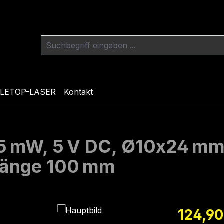
LETOP-LASER
Kontakt
 5 mW, 5 V DC, Ø10x24 mm
llänge 100 mm
Regulärer Pr
124,90