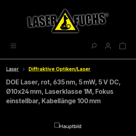
Zum Hauptinhalt springen
Ware
Laser
Diffraktive Optiken/Laser
DOE Laser, rot, 635 nm, 5 mW, 5 V DC,
Ø10x24 mm, Laserklasse 1M, Fokus
einstellbar, Kabellänge 100 mm
Bildergalerie überspringen