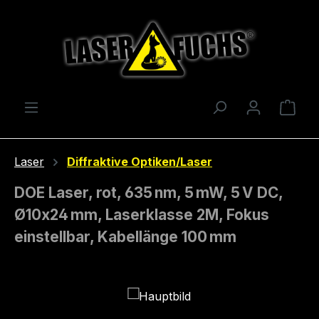
Zum Hauptinhalt springen
Ware
Laser
Diffraktive Optiken/Laser
DOE Laser, rot, 635 nm, 5 mW, 5 V DC,
Ø10x24 mm, Laserklasse 2M, Fokus
einstellbar, Kabellänge 100 mm
Bildergalerie überspringen