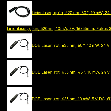
Linienlaser, grün, 520 nm, 60 °, 10 mW, 
Linienlaser, grün, 520nm, 10mW, 3V, 16x55mm, Fokus 3
DOE Laser, rot, 635 nm, 60 °, 10 mW, 24 
DOE Laser, rot, 635 nm, 45 °, 10 mW, 24 
DOE Laser, rot, 635 nm, 10 mW, 5 V DC, Ø