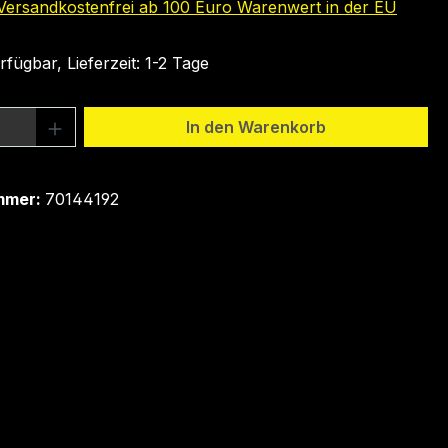
 Versandkostenfrei ab 100 Euro Warenwert in der EU
fügbar, Lieferzeit: 1-2 Tage
 Anzahl: Gib den gewünschten Wert ein 
In den Warenkorb
mmer:
70144192