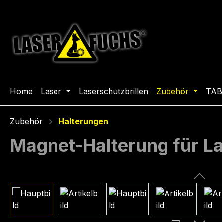
m Hauptinhalt springen
Zur Suche springen
Zur Hauptnavigation springen
Home
Laser
Laserschutzbrillen
Zubehör
TAB
Zubehör
Halterungen
Magnet-Halterung für 
Bildergalerie überspringen