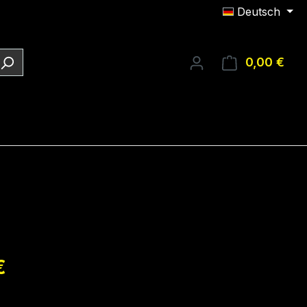
Deutsch
0,00 €
Ware
eis:
€