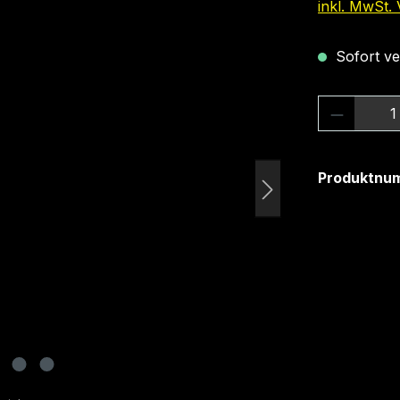
inkl. MwSt.
Sofort ver
Produkt
Produktnu