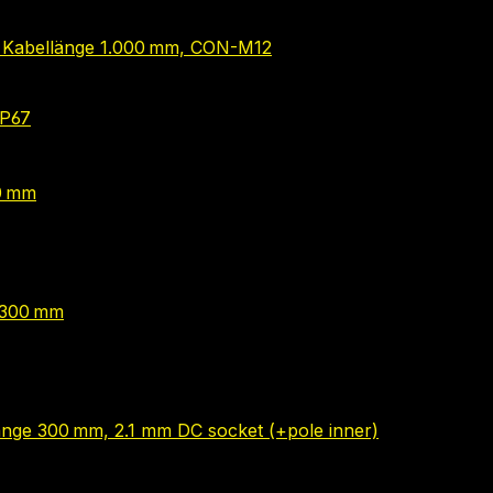
), Kabellänge 1.000 mm, CON-M12
IP67
00 mm
e 300 mm
länge 300 mm, 2.1 mm DC socket (+pole inner)