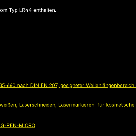
 vom Typ LR44 enthalten.
-635-660 nach DIN EN 207, geeigneter Wellenlängenbereich
rschweißen, Laserschneiden, Lasermarkieren, für kosmetis
ING-PEN-MICRO