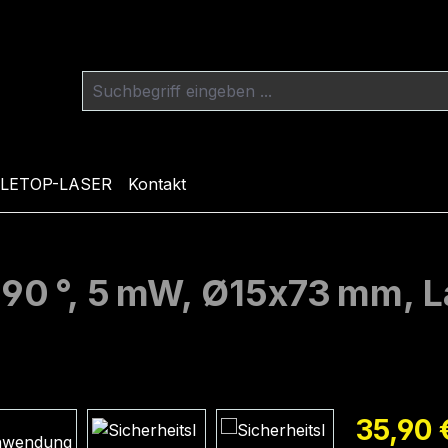
LETOP-LASER
Kontakt
, 90 °, 5 mW, Ø15x73 mm, 
Regulärer Pr
35,90 