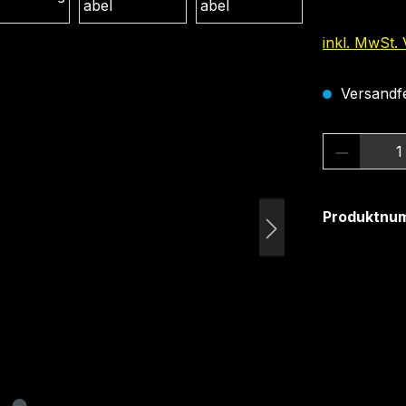
inkl. MwSt.
Versandfer
Produkt
Produktnu