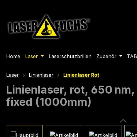
m Hauptinhalt springen
Zur Suche springen
Zur Hauptnavigation springen
Home
Laser
Laserschutzbrillen
Zubehör
TAB
Laser
Linienlaser
Linienlaser Rot
Linienlaser, rot, 650 nm
fixed (1000mm)
Bildergalerie überspringen