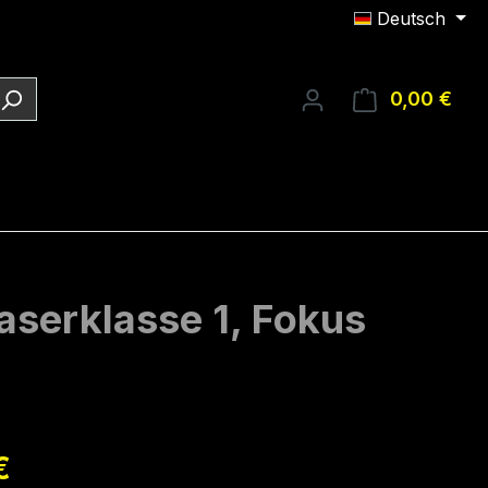
Deutsch
0,00 €
Ware
Laserklasse 1, Fokus
eis:
€