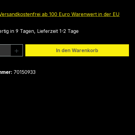
 Versandkostenfrei ab 100 Euro Warenwert in der EU
tig in 9 Tagen, Lieferzeit 1-2 Tage
 Anzahl: Gib den gewünschten Wert ein 
In den Warenkorb
mmer:
70150933