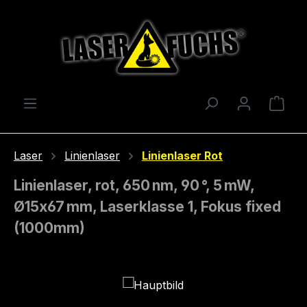
Zum Hauptinhalt springen
Ware
Laser
Linienlaser
Linienlaser Rot
Linienlaser, rot, 650 nm, 90 °, 5 mW,
Ø15x67 mm, Laserklasse 1, Fokus fixed
(1000mm)
Bildergalerie überspringen