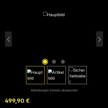
Bildergalerie überspringen
Regulärer Preis:
499,90 €