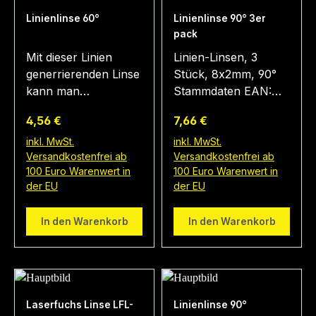
Linienlinse 60°
Linienlinse 90° 3er
pack
Mit dieser Linien
Linien-Linsen, 3
generrierenden Linse
Stück, 8x2mm, 90°
kann man
Stammdaten EAN:
problemlos einen
4260129041346
Regulärer Preis:
Regulärer Preis:
4,56 €
7,66 €
Punktlaser in einen
Warentarifnummer:
Linien laser
9013909000
inkl. MwSt.
inkl. MwSt.
Versandkostenfrei ab
Versandkostenfrei ab
umwandeln. Dabei
Technische Daten
100 Euro Warenwert in
100 Euro Warenwert in
spielt es keine Rolle
Lagertemperatur: 0°C
der EU
der EU
welche Wellenlänge
- 70 °C Optische
der Laser ausstrahlt.
Parameter
In den Warenkorb
In den Warenkorb
Der Öffnungswinkel
Laserklasse: 1
von 60° erzeugt in
Öffnungswinkel: 90 °
einem Abstand von
Mechanische
1m eine Laserlinie
Parameter Material:
von ca. 0.5m Länge.
Plastic Gewicht: 0,1 g
Laserfuchs Linse LFL-
Linienlinse 90°
Der Versand erfolgt
Holosun BKA