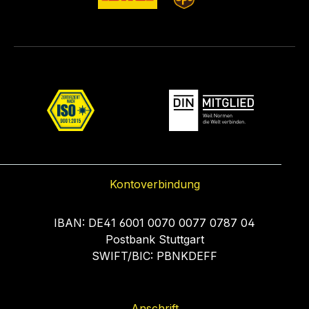
GmbH Rudolf-Diesel-
Str.2a 56070 Koblenz
Deutschland
info@picotronic.de
Verantwortlicher
Wirtschaftsakteur
Picotronic GmbH
Rudolf-Diesel-Str.2a
56070 Koblenz
Deutschland
info@picotronic.deLF
Kontoverbindung
L-LENS90 auf
Amazon kaufen
IBAN: DE41 6001 0070 0077 0787 04
Postbank Stuttgart
SWIFT/BIC: PBNKDEFF
Anschrift