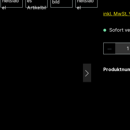
inkl. MwSt.
Sofort ver
Produkt
Produktnu