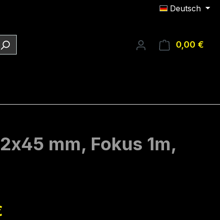
Deutsch
0,00 €
Ware
Ø12x45 mm, Fokus 1m,
eis:
€