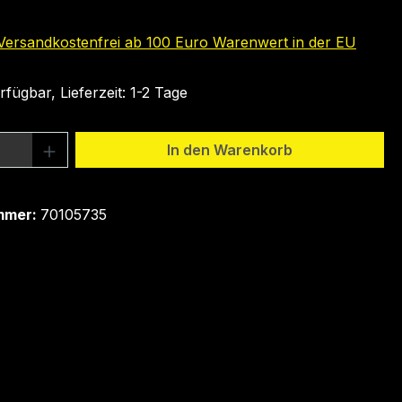
 Versandkostenfrei ab 100 Euro Warenwert in der EU
fügbar, Lieferzeit: 1-2 Tage
 Anzahl: Gib den gewünschten Wert ein 
In den Warenkorb
mmer:
70105735