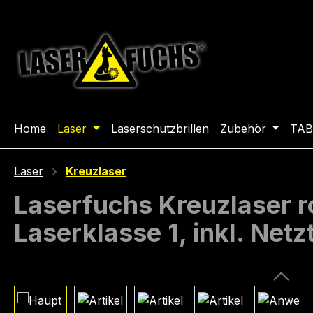
m Hauptinhalt springen
Zur Suche springen
Zur Hauptnavigation springen
Home
Laser
Laserschutzbrillen
Zubehör
TAB
Laser
Kreuzlaser
Laserfuchs Kreuzlaser 
Laserklasse 1, inkl. Netzt
Bildergalerie überspringen