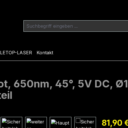
LETOP-LASER
Kontakt
rot, 650nm, 45°, 5V DC, 
eil
Regulärer Pr
81,90 