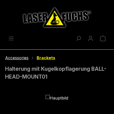
Skip to main content
Shop
Accessories
Brackets
Halterung mit Kugelkopflagerung BALL-
HEAD-MOUNT01
Skip image gallery