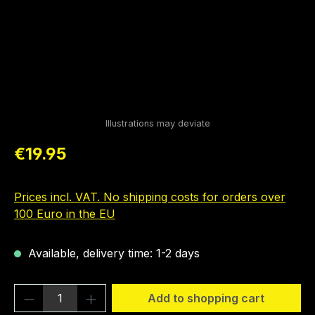
Regular price:
€19.95
Prices incl. VAT. No shipping costs for orders over
100 Euro in the EU
Available, delivery time: 1-2 days
Product Quantity: Enter the desired amou
Add to shopping cart