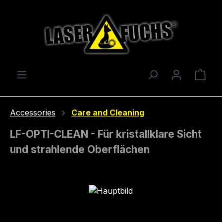
Skip to main content
Shop
Accessories
Care and Cleaning
LF-OPTI-CLEAN - Für kristallklare Sicht
und strahlende Oberflächen
Skip image gallery